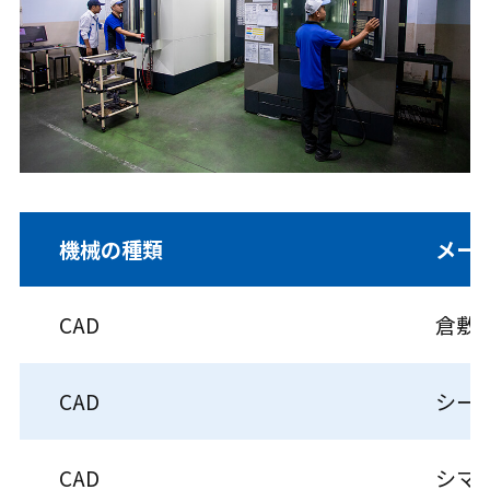
機械の種類
メー
CAD
倉敷
CAD
シー
CAD
シマ