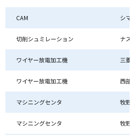
CAM
シマ
切削シュミレーション
ナス
ワイヤー放電加工機
三菱
ワイヤー放電加工機
西部
マシニングセンタ
牧野
マシニングセンタ
牧野