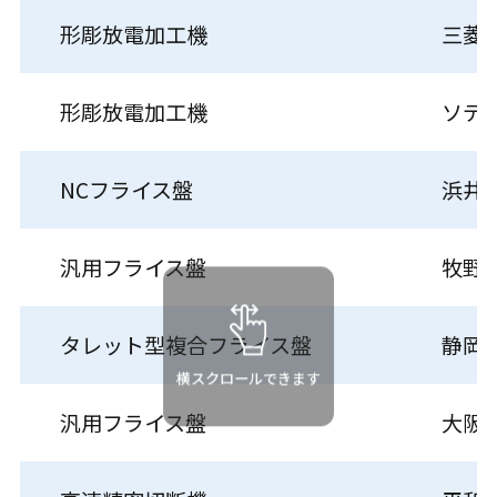
形彫放電加工機
三菱
形彫放電加工機
ソデ
NCフライス盤
浜井
汎用フライス盤
牧野
タレット型複合フライス盤
静岡
横スクロールできます
汎用フライス盤
大阪