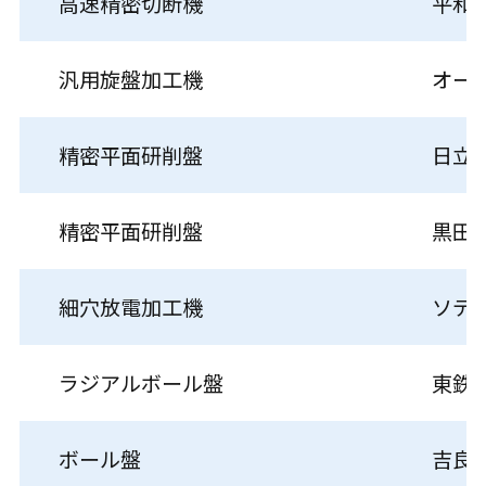
高速精密切断機
平和
汎用旋盤加工機
オー
精密平面研削盤
日立
精密平面研削盤
黒田
細穴放電加工機
ソデ
ラジアルボール盤
東鉄
ボール盤
吉良