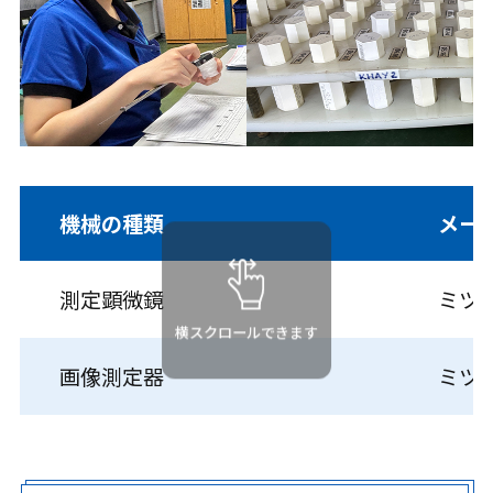
機械の種類
メー
測定顕微鏡
ミツ
横スクロールできます
画像測定器
ミツ