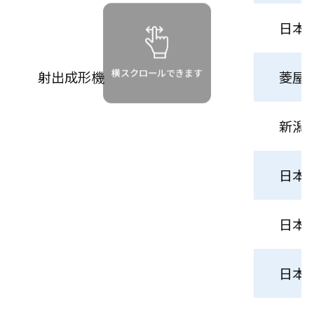
日本
横スクロールできます
射出成形機
菱屋
新潟
日本
日本
日本