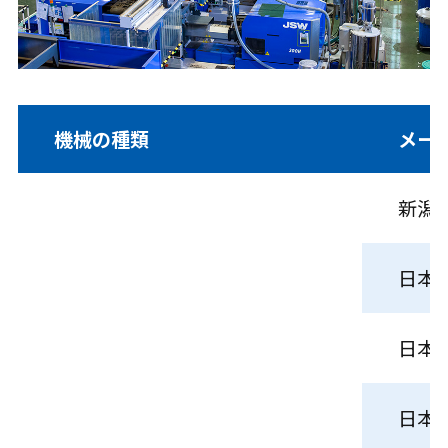
機械の種類
メー
新潟
日本
日本
日本