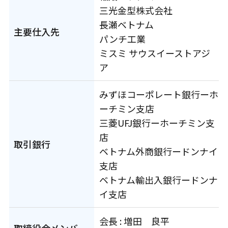
三光金型株式会社
⻑瀬ベトナム
主要仕入先
パンチ工業
ミスミ サウスイーストアジ
ア
みずほコーポレート銀行ーホ
ーチミン支店
三菱UFJ銀行ーホーチミン支
店
取引銀行
ベトナム外商銀行ードンナイ
支店
ベトナム輸出入銀行ードンナ
イ支店
会⻑ : 増田 良平