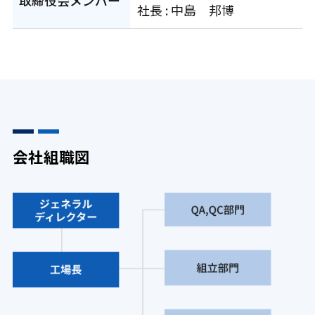
取締役会メンバー
社⻑ : 中島 邦博
会社組職図