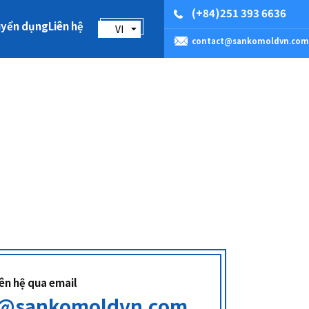
(+84)251 393 6636
uyển dụng
Liên hệ
VI
contact@sankomoldvn.com
iên hệ qua email
t@sankomoldvn.com