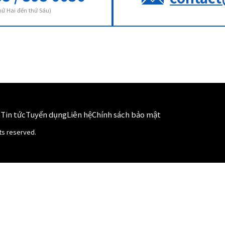
thứ Hai đến thứ Sáu)
h
Tin tức
Tuyển dụng
Liên hệ
Chính sách bảo mật
hts reserved.