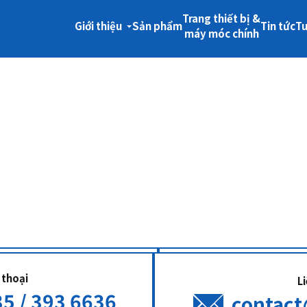
Trang thiết bị &
Giới thiệu
Sản phẩm
Tin tức
T
máy móc chính
 thoại
L
5 / 393 6636
contac