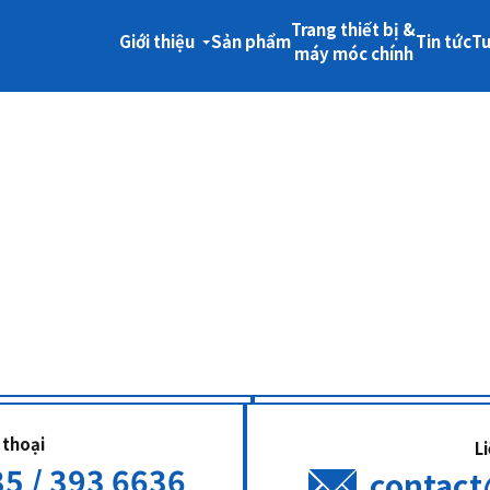
Trang thiết bị &
Giới thiệu
Sản phẩm
Tin tức
T
máy móc chính
 thoại
L
5 / 393 6636
contac