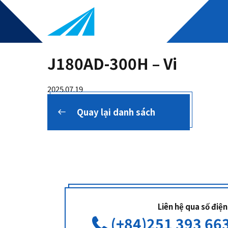
J180AD-300H – Vi
2025.07.19
Quay lại danh sách
Liên hệ qua số điện
(+84)251 393 663