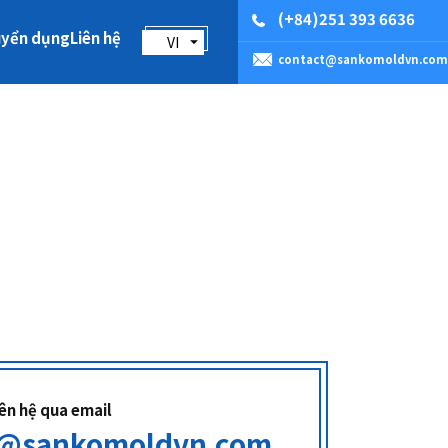
(+84)251 393 6636
uyển dụng
Liên hệ
VI
contact@sankomoldvn.com
iên hệ qua email
t@sankomoldvn.com