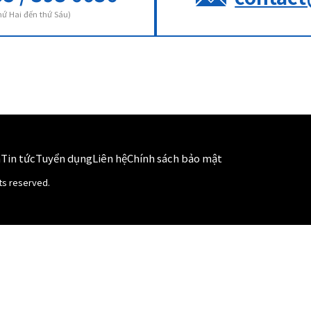
thứ Hai đến thứ Sáu)
h
Tin tức
Tuyển dụng
Liên hệ
Chính sách bảo mật
hts reserved.